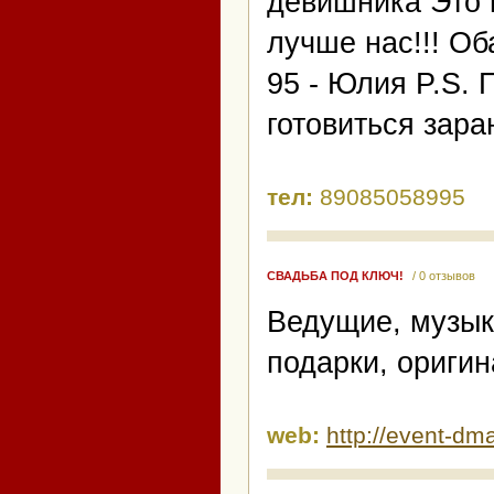
девишника Это 
лучше нас!!! Об
95 - Юлия P.S. 
готовиться заран
тел:
89085058995
СВАДЬБА ПОД КЛЮЧ!
/ 0 отзывов
Ведущие, музык
подарки, ориги
web:
http://event-dm