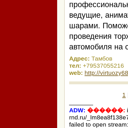
профессиональ
ведущие, анима
шарами. Помож
проведения тор
автомобиля на с
Адрес:
Тамбов
тел:
+79537055216
web:
http://virtuozy68
1
_______
ADW:
������:
rnd.ru/_lm8ea8f138e
failed to open stream: