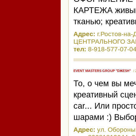
КАРТЕЖА живым
тканью; креат
Адрес:
г.Ростов-на
ЦЕНТРАЛЬНОГО ЗА
тел:
8-918-577-07-04
EVENT MASTERS GROUP "DЖESH"
/
То, о чем вы ме
креативный сце
car... Или прос
шарами :) Выбор
Адрес:
ул. Обороны