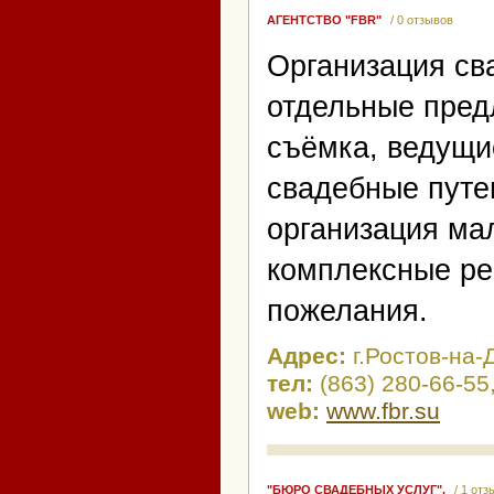
АГЕНТСТВО "FBR"
/ 0 отзывов
Организация сва
отдельные пред
съёмка, ведущи
свадебные путе
организация мал
комплексные р
пожелания.
Адрес:
г.Ростов-на-
тел:
(863) 280-66-55
web:
www.fbr.su
"БЮРО СВАДЕБНЫХ УСЛУГ".
/ 1 от