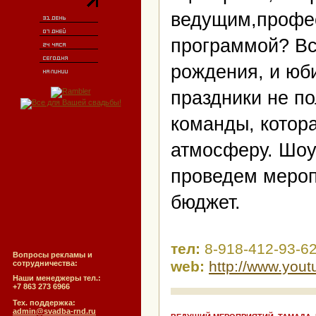
ведущим,профе
программой? Всё
рождения, и юб
праздники не п
команды, котора
атмосферу. Шоу-
проведем мероп
бюджет.
тел:
8-918-412-93-62
Вопросы рекламы и
web:
http://www.yo
сотрудничества:
Наши менеджеры тел.:
+7 863 273 6966
Тех. поддержка:
admin@svadba-rnd.ru