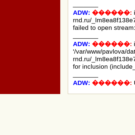
_______
ADW:
������:
rnd.ru/_lm8ea8f138e
failed to open stream:
_______
ADW:
������:
i
'/var/www/pavlova/d
rnd.ru/_lm8ea8f138e
for inclusion (include
_______
ADW:
������: