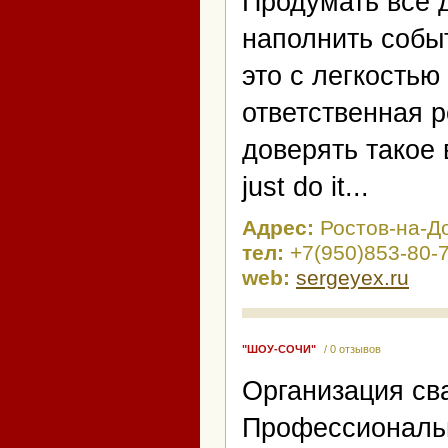
Продумать все 
наполнить собы
это с легкостью
ответственная 
доверять такое
just do it...
Адрес:
Ростов-на-Д
тел:
+7(950)853-80-
web:
sergeyex.ru
"ШОУ-СОЧИ"
/ 0 отзывов
Организация сва
Профессиональн