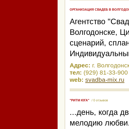
ОРГАНИЗАЦИЯ СВАДЕБ В ВОЛГОДО
Агентство "Свад
Волгодонске, Ц
сценарий, спла
Индивидуальный
Адрес:
г. Волгодонс
тел:
(929) 81-33-900
web:
svadba-mix.ru
"РИТМ ЮГА"
/ 0 отзывов
...день, когда 
мелодию любви..