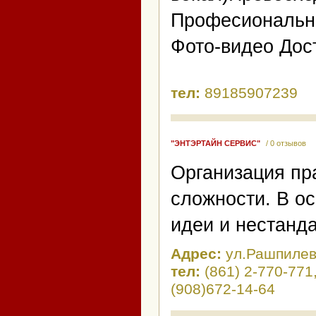
Професионально
Фото-видео Дос
тел:
89185907239
"ЭНТЭРТАЙН СЕРВИС"
/ 0 отзывов
Организация пр
сложности. В о
идеи и нестанд
Адрес:
ул.Рашпилевс
тел:
(861) 2-770-771
(908)672-14-64