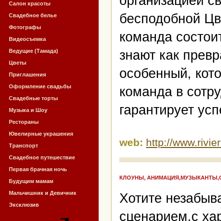
организацией с
Салон красоты
бесподобной Цв
Свадебное белье
Фотографы
команда состои
Видеосъемка
Ведущие (Тамада)
знают как прев
Цветы
особенный, кот
Приглашения
Оформление свадьбы
команда в сотр
Свадебные торты
гарантирует усп
Музыка и Шоу
Рестораны
Ювелирные украшения
web:
http://www.rivie
Транспорт
Свадебное путешествие
Первая брачная ночь
КЛОУНЫ, АНИМАЦИЯ,МУЗЫКАНТЫ,О
Будущим мамам
Мальчишник и Девичник
Хотите незабыв
Эксклюзив
сценарием,с ха