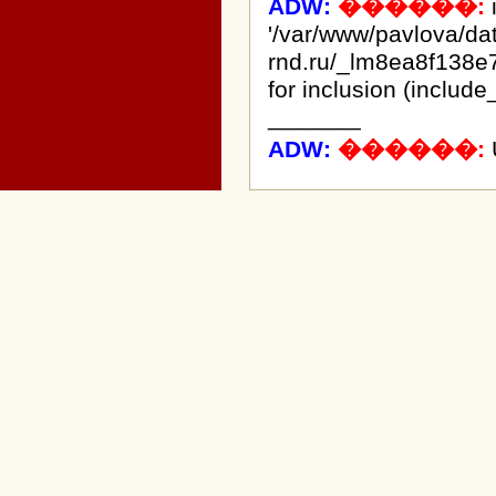
ADW:
������:
i
'/var/www/pavlova/d
rnd.ru/_lm8ea8f138e
for inclusion (include
_______
ADW:
������: