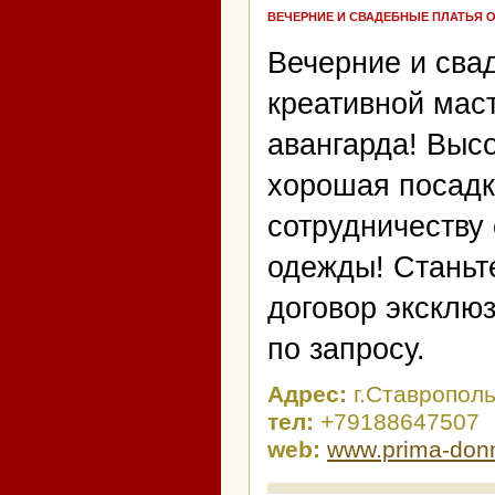
ВЕЧЕРНИЕ И СВАДЕБНЫЕ ПЛАТЬЯ О
Вечерние и свад
креативной маст
авангарда! Высо
хорошая посадк
сотрудничеству
одежды! Станьт
договор эксклю
по запросу.
Адрес:
г.Ставропол
тел:
+79188647507
web:
www.prima-don