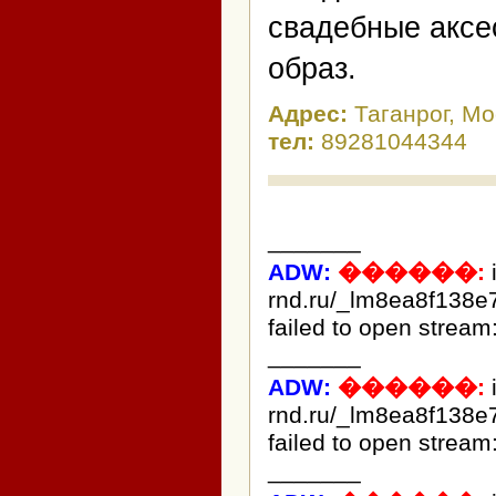
свадебные акс
образ.
Адрес:
Таганрог, Мо
тел:
89281044344
_______
ADW:
������:
rnd.ru/_lm8ea8f138e
failed to open stream:
_______
ADW:
������:
rnd.ru/_lm8ea8f138e
failed to open stream:
_______