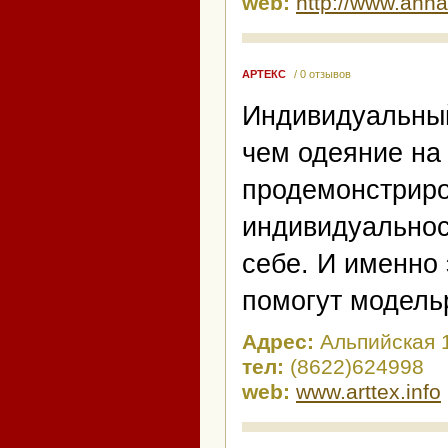
web:
http://www.annat
АРТЕКС
/ 0 отзывов
Индивидуальны
чем одеяние на 
продемонстриро
индивидуальнос
себе. И именно
помогут модель
Адрес:
Альпийская 
тел:
(8622)624998
web:
www.arttex.info