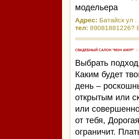
модельера
Адрес:
Батайск ул .
тел:
89081881226? 
СВАДЕБНЫЙ САЛОН "МОН АМУР"
/
Выбрать подходя
Каким будет тв
день – роскошн
открытым или с
или совершенно
от тебя, Дорога
ограничит. Плат