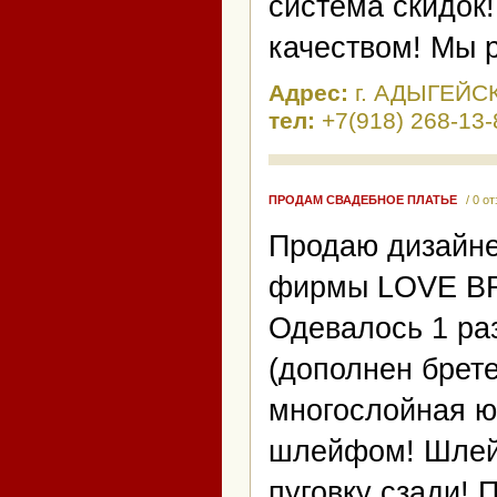
система скидок
качеством! Мы р
Адрес:
г. АДЫГЕЙС
тел:
+7(918) 268-13-
ПРОДАМ СВАДЕБНОЕ ПЛАТЬЕ
/ 0 о
Продаю дизайне
фирмы LOVE BRI
Одевалось 1 ра
(дополнен брете
многослойная 
шлейфом! Шлейф
пуговку сзади!