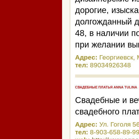
дорогие, изыск
долгожданный де
48, в наличии п
при желании вы
Адрес:
Георгиевск,
тел:
89034926348
СВАДЕБНЫЕ ПЛАТЬЯ ANNA TULINA
Свадебные и ве
свадебного плат
Адрес:
Ул. Гоголя 5
тел:
8-903-658-89-99