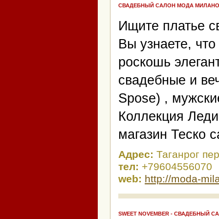
СВАДЕБНЫЙ САЛОН МОДА МИЛАН
Ищите платье с
Вы узнаете, что
роскошь элеган
свадебные и веч
Spose) , мужски
Коллекция Леди
магазин Теско 
Адрес:
Таганрог пер
тел:
+79604556070
web:
http://moda-mil
SWEET NOVEMBER - СВАДЕБНЫЙ С