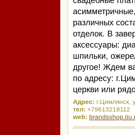
свадебные плат
асимметричные,
различных сост
отделок. В зав
аксессуары: диа
шпильки, ожерел
другое! Ждем в
по адресу: г.Ци
церкви или рядо
Адрес:
г.Цимлянск, 
тел:
+79613218112
web:
brandsshop.tiu.