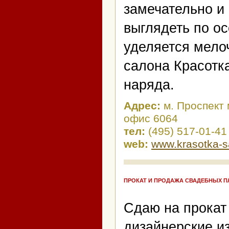
замечательно и
выглядеть по о
уделяется мело
салона Красотк
наряда.
Адрес:
м. Проспект 
офис 6064
тел:
(495) 517-01-41
web:
www.krasotka-s
ПРОКАТ И ПРОДАЖА СВАДЕБНЫХ ПЛ
Сдаю на прокат
дизайнерские из