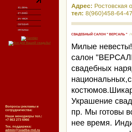
Адрес:
Ростовская о
тел:
8(960)458-64-47
СВАДЕБНЫЙ САЛОН " ВЕРСАЛЬ "
/
Милые невесты!
салон "ВЕРСАЛЬ
свадебных наря
национальных,с
костюмов.Шикар
Украшение свад
Вопросы рекламы и
пр. Мы готовы в
сотрудничества:
Наши менеджеры тел.:
+7 863 273 6966
нее время. Инд
Тех. поддержка:
admin@svadba-rnd.ru