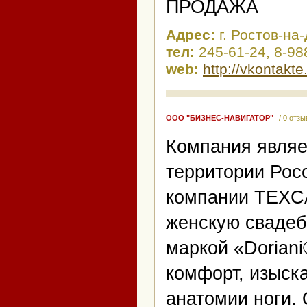
ПРОДАЖА
Адрес:
г. Ростов-на
тел:
245-61-24, 8-98
web:
http://vkontakt
ООО "БИЗНЕС-НАВИГАТОР"
/ 0 отз
Компания являе
территории Рос
компании TEXC
женскую свадеб
маркой «Doriani
комфорт, изыск
анатомии ноги.