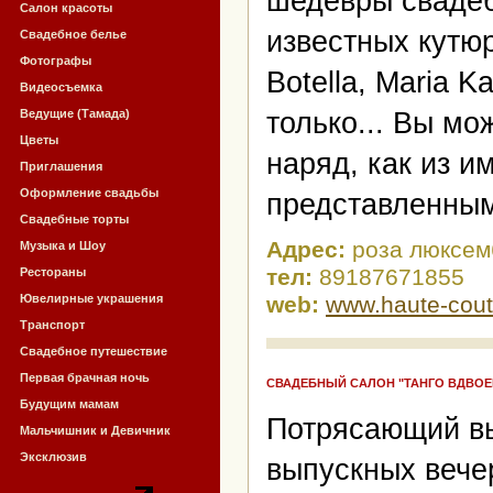
шедевры свадеб
Салон красоты
известных кутюр
Свадебное белье
Фотографы
Botella, Maria K
Видеосъемка
Ведущие (Тамада)
только... Вы м
Цветы
наряд, как из и
Приглашения
Оформление свадьбы
представленным
Свадебные торты
Адрес:
роза люксемб
Музыка и Шоу
тел:
89187671855
Рестораны
Ювелирные украшения
web:
www.haute-cout
Транспорт
Свадебное путешествие
Первая брачная ночь
СВАДЕБНЫЙ САЛОН "ТАНГО ВДВОЕ
Будущим мамам
Потрясающий вы
Мальчишник и Девичник
Эксклюзив
выпускных вече