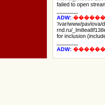
failed to open strea
_______
ADW:
������
'/var/www/pavlova/
rnd.ru/_lm8ea8f138
for inclusion (includ
_______
ADW:
������