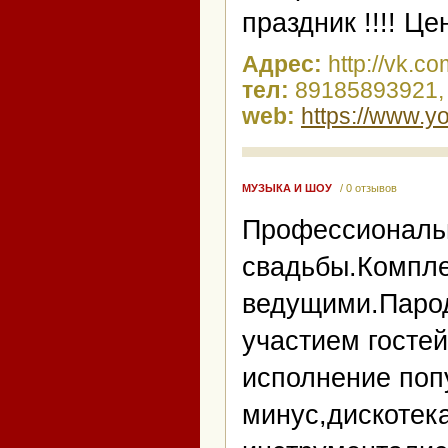
праздник !!!! Ц
Адрес:
http://vk.
тел:
89185893921,
web:
https://www.
МУЗЫКА И ШОУ
/ 0 отзывов
Профессиональ
свадьбы.Компле
ведущими.Парод
участием госте
исполнение поп
минус,дискотек