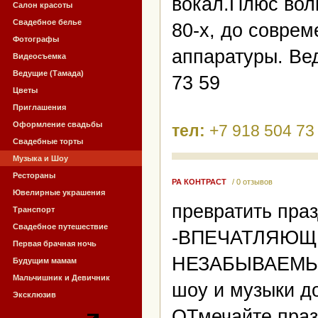
вокал.Плюс вол
Салон красоты
Свадебное белье
80-х, до совре
Фотографы
аппаратуры. Ве
Видеосъемка
Ведущие (Тамада)
73 59
Цветы
Приглашения
Оформление свадьбы
тел:
+7 918 504 73
Свадебные торты
Музыка и Шоу
Рестораны
РА КОНТРАСТ
/ 0 отзывов
Ювелирные украшения
превратить пра
Транспорт
Свадебное путешествие
-ВПЕЧАТЛЯЮЩЕЙ
Первая брачная ночь
НЕЗАБЫВАЕМЫМИ
Будущим мамам
Мальчишник и Девичник
шоу и музыки д
Эксклюзив
ОТмечайте праз