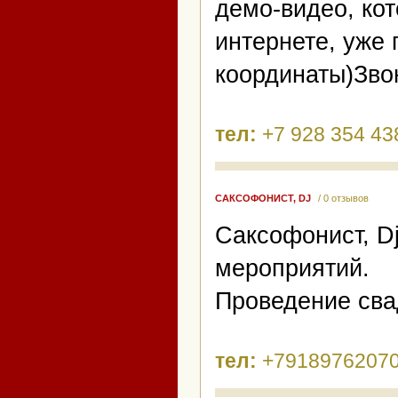
демо-видео, ко
интернете, уже
координаты)Зво
тел:
+7 928 354 43
САКСОФОНИСТ, DJ
/ 0 отзывов
Саксофонист, D
мероприятий.
Проведение свад
тел:
+7918976207