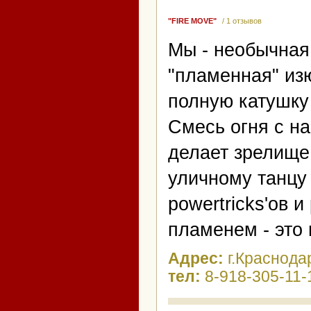
"FIRE MOVE"
/ 1 отзывов
Мы - необычная 
"пламенная" из
полную катушку
Смесь огня с н
делает зрелище
уличному танцу
powertricks'ов
пламенем - это
Адрес:
г.Краснода
тел:
8-918-305-11-