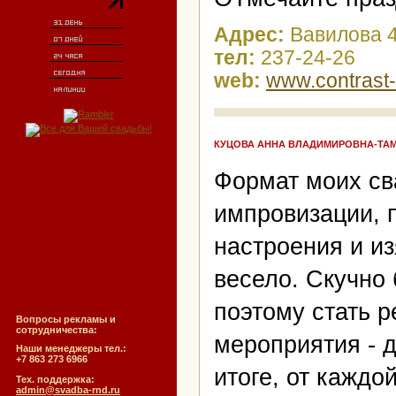
Адрес:
Вавилова 
тел:
237-24-26
web:
www.contrast-
КУЦОВА АННА ВЛАДИМИРОВНА-ТАМА
Формат моих сва
импровизации, 
настроения и и
весело. Скучно
поэтому стать 
Вопросы рекламы и
сотрудничества:
мероприятия - 
Наши менеджеры тел.:
+7 863 273 6966
итоге, от каждо
Тех. поддержка:
admin@svadba-rnd.ru