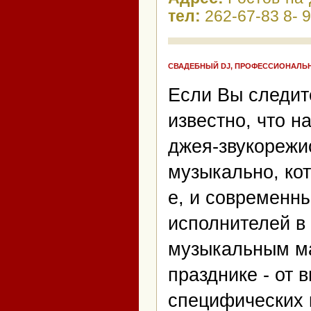
тел:
262-67-83 8- 
СВАДЕБНЫЙ DJ, ПРОФЕССИОНАЛЬН
Если Вы следит
известно, что н
джея-звукорежи
музыкально, кот
е, и современны
исполнителей в 
музыкальным м
празднике - от 
специфических 