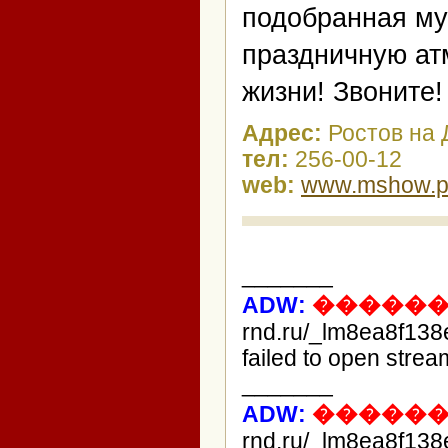
подобранная му
праздничную ат
жизни! Звоните!
Адрес:
Ростов на 
тел:
256-00-12
web:
www.mshow.p
_______
ADW:
������
rnd.ru/_lm8ea8f138
failed to open strea
_______
ADW:
������
rnd.ru/_lm8ea8f138