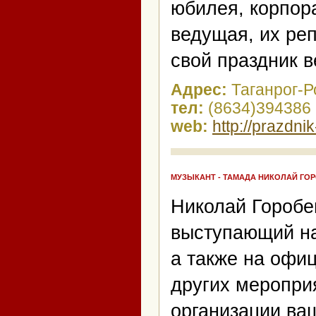
юбилея, корпор
ведущая, их реп
свой праздник 
Адрес:
Таганрог-Р
тел:
(8634)394386 
web:
http://prazdni
МУЗЫКАНТ - ТАМАДА НИКОЛАЙ ГО
Николай Горобец
выступающий на
а также на офи
других мероприя
организации ва