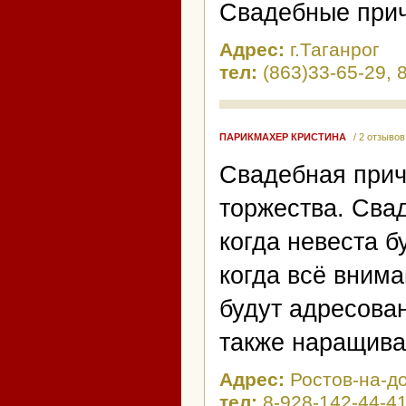
Свадебные прич
Адрес:
г.Таганрог
тел:
(863)33-65-29, 
ПАРИКМАХЕР КРИСТИНА
/ 2 отзывов
Свадебная прич
торжества. Свад
когда невеста б
когда всё внима
будут адресова
также наращиван
Адрес:
Ростов-на-д
тел:
8-928-142-44-4