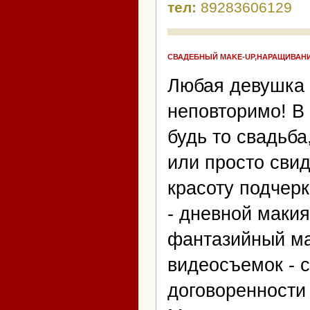
тел:
89283606129
СВАДЕБНЫЙ MAKE-UP,НАРАЩИВАНИ
Любая девушка 
неповторимо! В
будь то свадьб
или просто сви
красоту подчер
- дневной макия
фантазийный ма
видеосъемок - с
договоренности