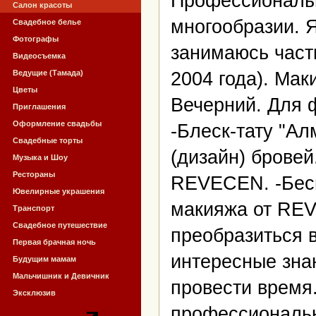
Профессиональн
Салон красоты
многообразии. Я
Свадебное белье
Фотографы
занимаюсь частн
Видеосъемка
Ведущие (Тамада)
2004 года). Ма
Цветы
Вечерний. Для 
Приглашения
Оформление свадьбы
-Блеск-тату "А
Свадебные торты
(дизайн) бровей
Музыка и Шоу
Рестораны
REVECEN. -Бесп
Ювелирные украшения
макияжа от REV
Транспорт
Свадебное путешествие
преобразиться 
Первая брачная ночь
интересные зна
Будущим мамам
Мальчишник и Девичник
провести время.
Эксклюзив
профессиональн