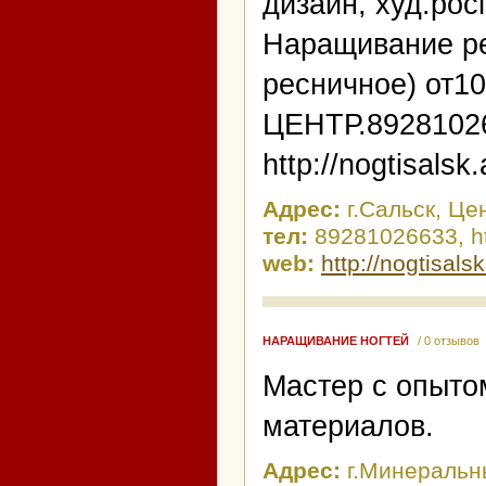
дизайн, худ.ро
Наращивание ре
ресничное) от10
ЦЕНТР.89281026
http://nogtisalsk.
Адрес:
г.Сальск, Це
тел:
89281026633, htt
web:
http://nogtisals
НАРАЩИВАНИЕ НОГТЕЙ
/ 0 отзывов
Мастер с опыто
материалов.
Адрес:
г.Минераль