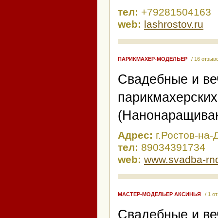
тел:
+79281504163
web:
lashrostov.ru
ПАРИКМАХЕР-МОДЕЛЬЕР
/ 16 отзыв
Свадебные и ве
парикмахерских
(Нанонаращиван
Адрес:
г.Ростов-на-
тел:
89034391734
web:
www.svadba-rnd
МАСТЕР-МОДЕЛЬЕР АКСИНЬЯ
/ 1 о
Свадебные и ве