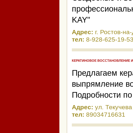
профессиональн
KAY"
Адрес:
г. Ростов-на
тел:
8-928-625-19-5
КЕРАТИНОВОЕ ВОССТАНОВЛЕНИЕ 
Предлагаем кер
выпрямление во
Подробности по
Адрес:
ул. Текучева
тел:
89034716631