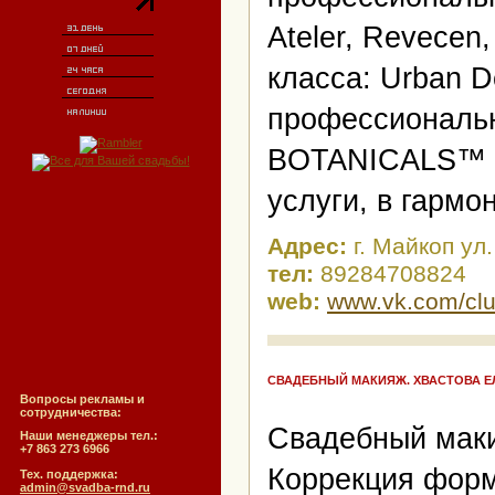
Ateler, Revecen
класса: Urban 
профессиональ
BOTANICALS™ и 
услуги, в гарм
Адрес:
г. Майкоп ул
тел:
89284708824
web:
www.vk.com/cl
СВАДЕБНЫЙ МАКИЯЖ. ХВАСТОВА Е
Вопросы рекламы и
сотрудничества:
Свадебный маки
Наши менеджеры тел.:
+7 863 273 6966
Коррекция форм
Тех. поддержка:
admin@svadba-rnd.ru