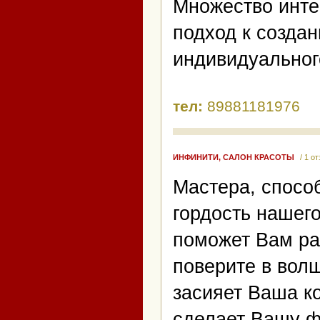
Множество инте
подход к созда
индивидуальног
тел:
89881181976
ИНФИНИТИ, САЛОН КРАСОТЫ
/ 1 о
Мастера, спосо
гордость нашег
поможет Вам ра
поверите в волш
засияет Ваша к
сделает Вашу ф