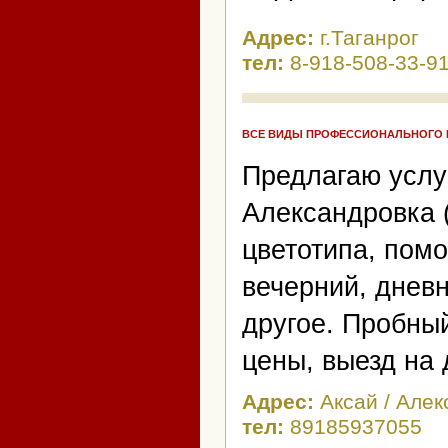
Адрес:
г.Таганрог
тел:
8-918-508-33-9
ВСЕ ВИДЫ ПРОФЕССИОНАЛЬНОГО
Предлагаю услуг
Александровка 
цветотипа, пом
вечерний, дневн
другое. Пробны
цены, выезд на 
Адрес:
Аксай / Але
тел:
89185937055