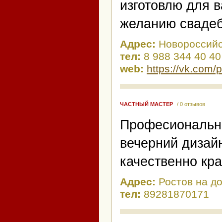
изготовлю для в
желанию свадеб
Адрес:
Новороссий
тел:
8 988 344 40 40
web:
https://vk.com
ЧАСТНЫЙ МАСТЕР
/ 0 отзывов
Професиональн
вечерний дизай
качественно кра
Адрес:
Ростов на д
тел:
89281870171