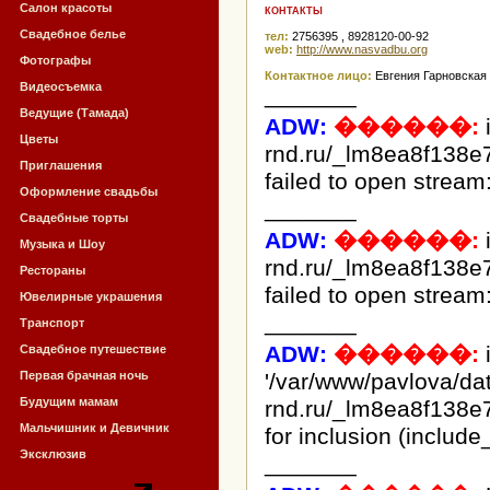
Салон красоты
КОНТАКТЫ
Свадебное белье
тел:
2756395 , 8928120-00-92
web:
http://www.nasvadbu.org
Фотографы
Контактное лицо:
Евгения Гарновская
Видеосъемка
_______
Ведущие (Тамада)
ADW:
������:
Цветы
rnd.ru/_lm8ea8f138e
Приглашения
failed to open stream:
Оформление свадьбы
_______
Свадебные торты
ADW:
������:
Музыка и Шоу
rnd.ru/_lm8ea8f138e
Рестораны
failed to open stream:
Ювелирные украшения
_______
Транспорт
ADW:
������:
i
Свадебное путешествие
Первая брачная ночь
'/var/www/pavlova/d
Будущим мамам
rnd.ru/_lm8ea8f138e
Мальчишник и Девичник
for inclusion (include
Эксклюзив
_______