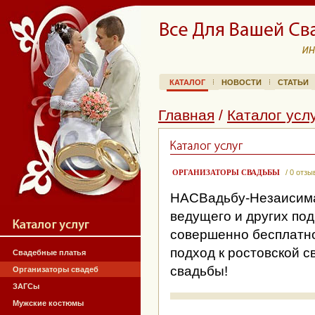
КАТАЛОГ
НОВОСТИ
СТАТЬИ
Главная
/
Каталог усл
ОРГАНИЗАТОРЫ СВАДЬБЫ
/ 0 отзы
НАСВадьбу-Незаисима
ведущего и других по
совершенно бесплатно
подход к ростовской 
Свадебные платья
свадьбы!
Организаторы свадеб
ЗАГСы
Мужские костюмы