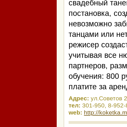
свадебный танец
постановка, со
невозможно заб
танцами или нет
режисер создас
учитывая все н
партнеров, разм
обучения: 800 р
платите за арен
Адрес:
ул.Советов 2
тел:
301-950, 8-952-
web:
http://koketka.