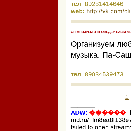
тел:
89281414646
web:
http://vk.com/
ОРГАНИЗУЕМ И ПРОВЕДЁМ ВАШИ М
Организуем люб
музыка. Па-Саш
тел:
89034539473
1
_______
ADW:
������:
rnd.ru/_lm8ea8f138e
failed to open stream: