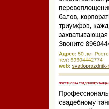
перевоплощени
балов, корпора
триумфов, кажд
захватывающая 
Звоните 896044
Адрес:
50 лет Рост
тел:
89604442774
web:
svetloprazdnik-r
ПОСТАНОВКА СВАДЕБНОГО ТАНЦА
Профессиональн
свадебному тан