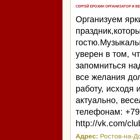
СЕРГЕЙ ЕРОХИН ОРГАНИЗАТОР И В
Организуем ярк
праздник,котор
гостю.Музыкаль
уверен в том, ч
запомниться на
все желания до
работу, исходя 
актуально, вес
телефонам: +79
http://vk.com/c
Адрес:
Ростов-на-Д