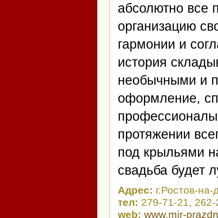
абсолютно все 
организацию сво
гармонии и сог
история складыв
необычными и 
оформление, сп
профессионалы 
протяжении все
под крыльями на
свадьба будет 
Адрес:
г.Ростов-на-
тел:
279-71-21, 262-
web:
www.mir-prazdn