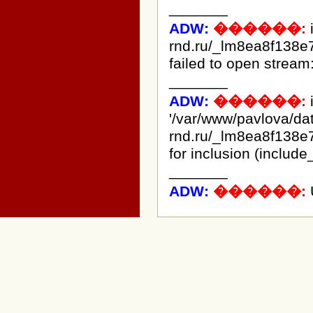
_______
ADW:
������:
rnd.ru/_lm8ea8f138e
failed to open stream:
_______
ADW:
������:
i
'/var/www/pavlova/d
rnd.ru/_lm8ea8f138e
for inclusion (include
_______
ADW:
������: