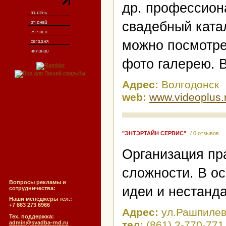
др. профессиона
свадебный катал
можно посмотре
фото галерею. 
Адрес:
Волгодонск
web:
www.videoplus.
"ЭНТЭРТАЙН СЕРВИС"
/ 0 отзывов
Организация пр
сложности. В о
Вопросы рекламы и
идеи и нестанд
сотрудничества:
Наши менеджеры тел.:
+7 863 273 6966
Адрес:
ул.Рашпилевс
Тех. поддержка:
тел:
(861) 2-770-771
admin@svadba-rnd.ru