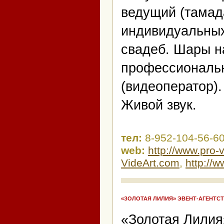
ведущий (тамад
индивидуальны
свадеб. Шары н
профессиональн
(видеоператор)
Живой звук.
тел:
8-952-104-56-60
web:
http://www.pro
VideArt.com
,
http://w
«ЗОЛОТАЯ ЛИЛИЯ» ЭВЕНТ-АГЕНТС
«Золотая Лилия»