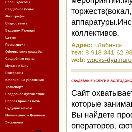
мероприятий.М
Салон красоты
торжеств(вокал
Свадебное белье
Фотографы
аппаратуры.Инс
Видеосъемка
Ведущие (Тамада)
коллективов.
Цветы
Адрес:
г.Лабинск
Приглашения
тел:
8-918-341-62-9
Оформление свадьбы
web:
wocks-dya.naro
Свадебные торты
Музыка и Шоу
Рестораны
Ювелирные украшения
СВАДЕБНЫЕ УСЛУГИ В ВОЛГОДОНС
Транспорт
Сайт охватывает
Свадебное путешествие
Первая брачная ночь
которые занима
Будущим мамам
Вы найдете про
Мальчишник и Девичник
Эксклюзив
операторов, фо