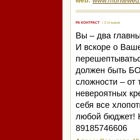
web:
www.montewed.
РА КОНТРАСТ
/ 3 отзывов
Вы – два главн
И вскоре о Ваше
перешептыватьс
должен быть БО
сложности – от
невероятных кре
себя все хлопот
любой бюджет! 
89185746606