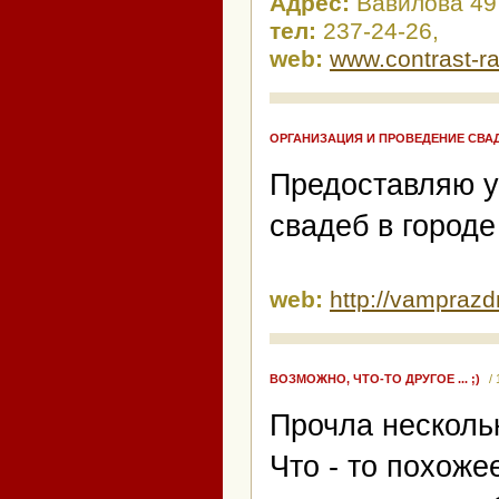
Адрес:
Вавилова 49
тел:
237-24-26,
web:
www.contrast-ra
ОРГАНИЗАЦИЯ И ПРОВЕДЕНИЕ СВ
Предоставляю у
свадеб в город
web:
http://vamprazd
ВОЗМОЖНО, ЧТО-ТО ДРУГОЕ ... ;)
/
Прочла нескольк
Что - то похоже