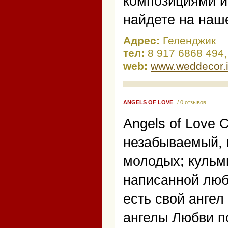
композициями и
найдете на наш
Адрес:
Геленджик
тел:
8 917 6868 494,
web:
www.weddecor.i
ANGELS OF LOVE
/ 0 отзывов
Angels of Love 
незабываемый, 
молодых; кульм
написанной люб
есть свой ангел
ангелы Любви п