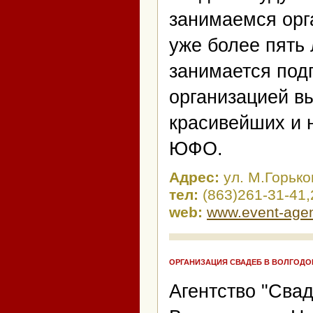
занимаемся орг
уже более пять 
занимается под
организацией в
красивейших и 
ЮФО.
Адрес:
ул. М.Горько
тел:
(863)261-31-41,
web:
www.event-agen
ОРГАНИЗАЦИЯ СВАДЕБ В ВОЛГОДО
Агентство "Свад