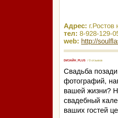
Адрес:
г.Ростов 
тел:
8-928-129-0
web:
http://soulfl
DИЗАЙН_PLUS
/ 0 отзывов
Свадьба позади
фотографий, на
вашей жизни? Не
свадебный кале
ваших гостей ц