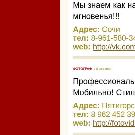
Мы знаем как н
мгновенья!!!
Адрес:
Сочи
тел:
8-961-580-3
web:
http://vk.co
ФОТОГРАФ
/ 0 отзывов
Профессиональ
Мобильно! Стил
Адрес:
Пятигорс
тел:
8 962 452 39
web:
http://fotovi