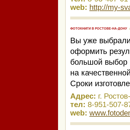
web:
http://my-s
ФОТОКНИГИ В РОСТОВЕ-НА-ДОНУ
Вы уже выбрал
оформить резул
большой выбор о
на качественно
Сроки изготовле
Адрес:
г. Росто
тел:
8-951-507-8
web:
www.fotode