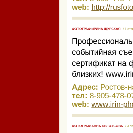
web:
http://rusfot
ФОТОГРАФ ИРИНА ЩУРСКАЯ
/ 1 от
Профессиональн
событийная съе
сертификат на 
близких! www.ir
Адрес:
Ростов-н
тел:
8-905-478-0
web:
www.irin-ph
ФОТОГРАФ АННА БЕЛОУСОВА
/ 3 о