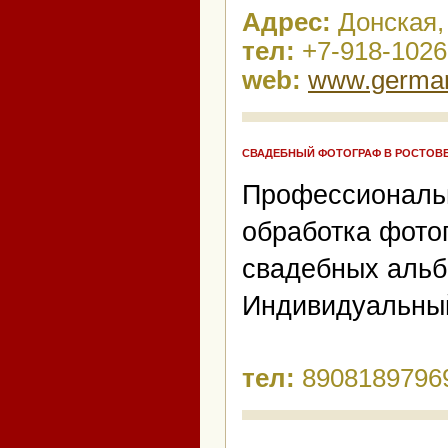
Адрес:
Донская,
тел:
+7-918-102
web:
www.german
СВАДЕБНЫЙ ФОТОГРАФ В РОСТОВЕ
Профессиональн
обработка фото
свадебных альбо
Индивидуальный
тел:
8908189796