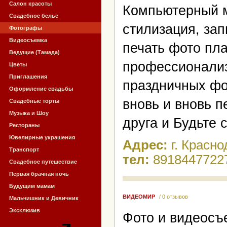
Салон красоты
Компьютерный м
Свадебное белье
стилизация, за
Фотографы
Видеосъемка
печать фото пл
Ведущие (Тамада)
профессионализ
Цветы
Приглашения
праздничных фо
Оформление свадьбы
вновь и вновь 
Свадебные торты
Музыка и Шоу
друга и Будьте 
Рестораны
Ювелирные украшения
Адрес:
г. Красно
Транспорт
тел:
8918447722
Свадебное путешествие
Первая брачная ночь
Будущим мамам
ВИДЕОМИР
/ 0 отзывов
Мальчишник и Девичник
Эксклюзив
Фото и видеосъ