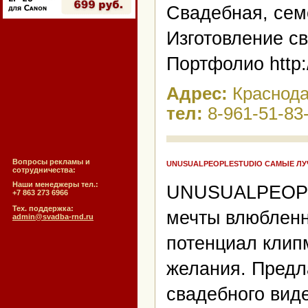
Свадебная, сем
Изготовление св
Портфолио http:/
Адрес:
Краснод
тел:
8-961-51-83
Вопросы рекламы и
UNUSUALPEOPLESTUDIO САМЫЕ ЛУ
сотрудничества:
Наши менеджеры тел.:
UNUSUALPEOPLE
+7 863 273 6966
Тех. поддержка:
мечты влюбленн
admin@svadba-rnd.ru
потенциал клип
желания. Предл
свадебного вид