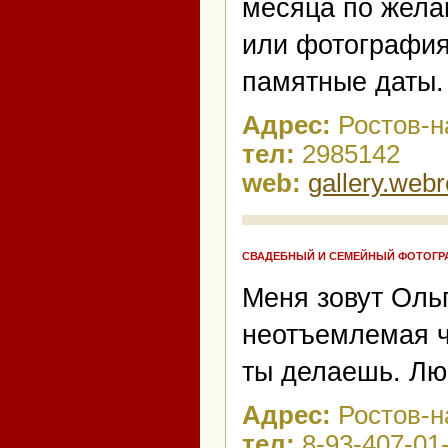
месяца по жела
или фотография
памятные даты. 
Адрес:
Ростов-н
тел:
2985142
web:
gallery.webr
СВАДЕБНЫЙ И СЕМЕЙНЫЙ ФОТОГР
Меня зовут Оль
неотъемлемая ча
ты делаешь. Люб
Адрес:
Ростов-н
тел:
8-93-407-01