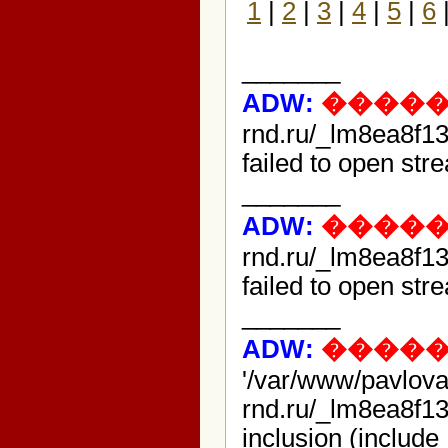
1
|
2
|
3
|
4
|
5
|
6
_______
ADW:
�����
rnd.ru/_lm8ea8f1
failed to open str
_______
ADW:
�����
rnd.ru/_lm8ea8f1
failed to open str
_______
ADW:
�����
'/var/www/pavlov
rnd.ru/_lm8ea8f1
inclusion (include