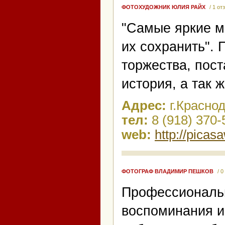
ФОТОХУДОЖНИК ЮЛИЯ РАЙХ
/ 1 о
"Самые яркие м
их сохранить".
торжества, пос
история, а так 
Адрес:
г.Красно
тел:
8 (918) 370-
web:
http://pica
ФОТОГРАФ ВЛАДИМИР ПЕШКОВ
/ 
Профессиональн
воспоминания и 