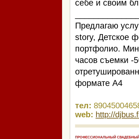
себе и своим бл
_____________
Предлагаю услу
story, Детское 
портфолио. Мин
часов съемки -
отретушированн
формате А4
тел:
89045004658
web:
http://djbus.
ПРОФЕССИОНАЛЬНЫЙ СВАДЕБНЫЙ