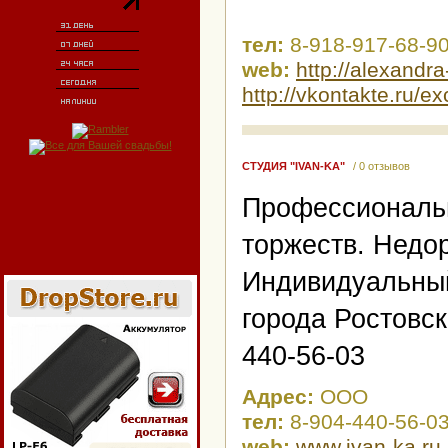
тел:
8-918-917-68-9
web:
http://alexandra
http://vkontakte.ru/ex
СТУДИЯ "IVAN-KA"
/ 0 отзывов
Профессиональ
торжеств. Недор
Индивидуальный
города Ростовск
440-56-03
Адрес:
ООО
тел:
8-904-440-56-03
web:
www.ivan-ka.ru