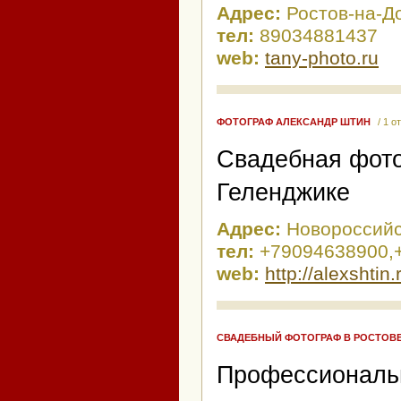
Адрес:
Ростов-на-Д
тел:
89034881437
web:
tany-photo.ru
ФОТОГРАФ АЛЕКСАНДР ШТИН
/ 1 о
Свадебная фото
Геленджике
Адрес:
Новороссий
тел:
+79094638900,
web:
http://alexshtin.
СВАДЕБНЫЙ ФОТОГРАФ В РОСТОВЕ
Профессиональн