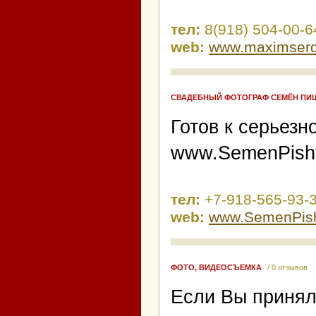
тел:
8(918) 504-00-6
web:
www.maximserd
СВАДЕБНЫЙ ФОТОГРАФ СЕМЁН ПИ
Готов к серьезн
www.SemenPisht
тел:
+7-918-565-93-
web:
www.SemenPish
ФОТО, ВИДЕОСЪЕМКА
/ 0 отзывов
Если Вы принял