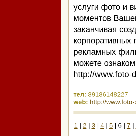
услуги фото и 
моментов Вашей
заканчивая соз
корпоративных п
рекламных филь
можете ознаком
http://www.foto-
тел:
89186148227
web:
http://www.foto
1
|
2
|
3
|
4
|
5
| 6 |
7
|