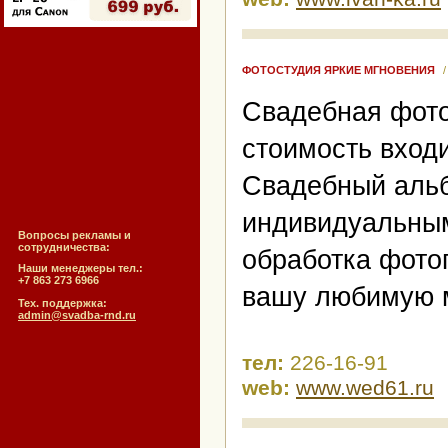
ФОТОСТУДИЯ ЯРКИЕ МГНОВЕНИЯ
Свадебная фотос
стоимость вход
Свадебный альб
индивидуальным
Вопросы рекламы и
сотрудничества:
обработка фото
Наши менеджеры тел.:
+7 863 273 6966
вашу любимую 
Тех. поддержка:
admin@svadba-rnd.ru
тел:
226-16-91
web:
www.wed61.ru