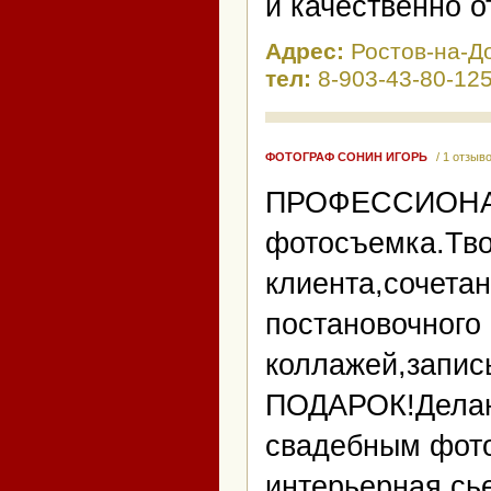
и качественно о
Адрес:
Ростов-на-Д
тел:
8-903-43-80-12
ФОТОГРАФ СОНИН ИГОРЬ
/ 1 отзыв
ПРОФЕССИОНАЛ
фотосъемка.Тво
клиента,сочета
постановочного
коллажей,запис
ПОДАРОК!Делаю 
свадебным фото
интерьерная сь