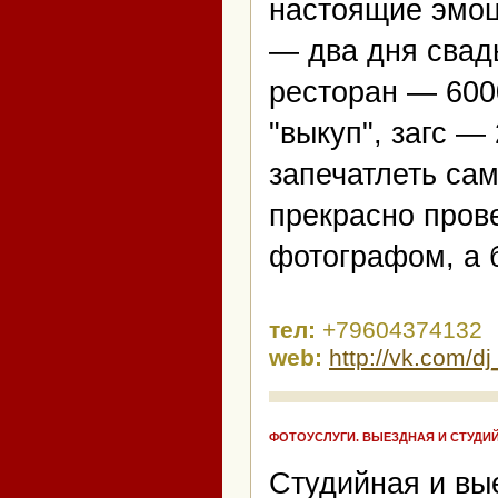
настоящие эмоц
— два дня свадь
ресторан — 600
"выкуп", загс —
запечатлеть са
прекрасно пров
фотографом, а б
тел:
+79604374132
web:
http://vk.com/d
ФОТОУСЛУГИ. ВЫЕЗДНАЯ И СТУДИ
Студийная и вы