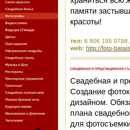
храниться всю ж
Салон красоты
памяти застывш
Свадебное белье
Фотографы
красоты!
Видеосъемка
Ведущие (Тамада)
Цветы
тел:
8 906 185 0788,
Приглашения
web:
http://foto-bata
Оформление свадьбы
Свадебные торты
Музыка и Шоу
СВАДЕБНАЯ И ПРЕДСВАДЕБНАЯ СЪЕ
Рестораны
Свадебная и пре
Ювелирные украшения
Транспорт
Создание фоток
Свадебное путешествие
Первая брачная ночь
дизайном. Обяз
Будущим мамам
плана свадебног
Мальчишник и Девичник
Эксклюзив
для фотосъемки