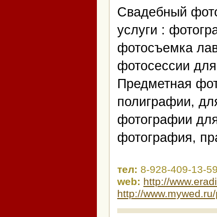
Свадебный фото
услуги : фотогр
фотосъемка лав-
фотосессии для
Предметная фот
полиграфии, дл
фотографии для
фотография, пр
тел:
8-928-409-13-5
web:
http://www.erad
http://www.mywed.ru/p