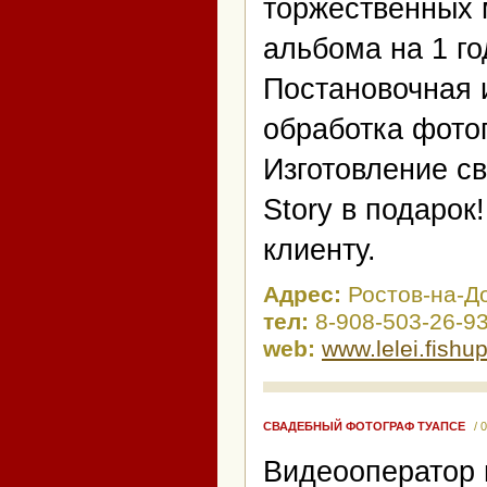
торжественных 
альбома на 1 го
Постановочная 
обработка фото
Изготовление с
Story в подаро
клиенту.
Адрес:
Ростов-на-Д
тел:
8-908-503-26-9
web:
www.lelei.fishup
СВАДЕБНЫЙ ФОТОГРАФ ТУАПСЕ
/ 
Видеооператор 