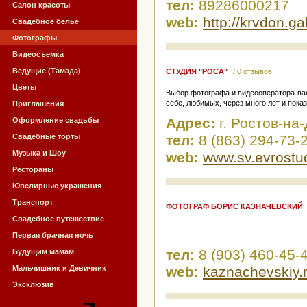
тел:
89286000217
Салон красоты
web:
http://krvdon.gal
Свадебное белье
Фотографы
Видеосъемка
Ведущие (Тамада)
СТУДИЯ "РОСА"
/ 0 отзывов
Цветы
Выбор фотографа и видеооператора-важ
себе, любимых, через много лет и по
Приглашения
Адрес:
г. Ростов-на
Оформление свадьбы
Свадебные торты
тел:
8 (863) 294-73-
Музыка и Шоу
web:
www.sv.evrostud
Рестораны
Ювелирные украшения
Транспорт
ФОТОГРАФ БОРИС КАЗНАЧЕВСКИЙ
Свадебное путешествие
Первая брачная ночь
тел:
8 (903) 460-45-
Будущим мамам
Мальчишник и Девичник
web:
kaznachevskiy.
Эксклюзив