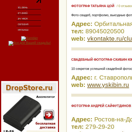
ФОТОГРАФ ТАТЬЯНА ЦОЙ
/ 0 отзыво
Фото свадеб, портфолио, выездные фо
Адрес:
Орбитальная
тел:
89045020500
web:
vkontakte.ru/c
СВАДЕБНЫЙ ФОТОГРАФ СКИБИН Ю
10 секретов успешной свадебной фотос
Адрес:
г. Ставропол
web:
www.yskibin.ru
ФОТОГРАФ АНДРЕЙ САЙФУТДИНОВ
Адрес:
Ростов-на-Д
тел:
279-29-20