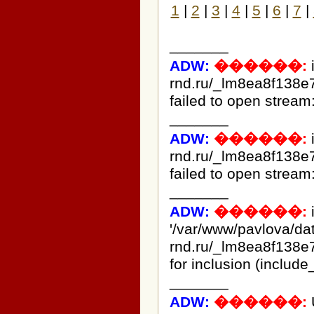
1
|
2
|
3
|
4
|
5
|
6
|
7
|
_______
ADW:
������:
rnd.ru/_lm8ea8f138e
failed to open stream:
_______
ADW:
������:
rnd.ru/_lm8ea8f138e
failed to open stream:
_______
ADW:
������:
i
'/var/www/pavlova/d
rnd.ru/_lm8ea8f138e
for inclusion (include
_______
ADW:
������: