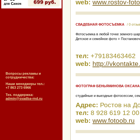
web:
www.rostov-foto
СВАДЕБНАЯ ФОТОСЪЕМКА
/ 0 отзы
Фотосъемка в любой точке земного шар
Детское и семейное фото ○ Постаново
тел:
+79183463462
web:
http://vkontakt
Вопросы рекламы и
сотрудничества:
Наши менеджеры тел.:
ФОТОГРАФ БЕНЬЯМИНОВА ОКСАНА
+7 863 273 6966
Тех. поддержка:
студийные и выездные фотосессии, сем
admin@svadba-rnd.ru
Адрес:
Ростов на Д
тел:
8 928 619 12 00
web:
www.fotoob.ru