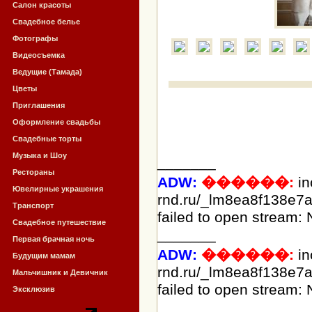
Салон красоты
Свадебное белье
Фотографы
Видеосъемка
Ведущие (Тамада)
Цветы
Приглашения
Оформление свадьбы
Свадебные торты
Музыка и Шоу
_______
Рестораны
ADW:
������:
in
Ювелирные украшения
rnd.ru/_lm8ea8f138e7a
Транспорт
failed to open stream: N
Свадебное путешествие
_______
Первая брачная ночь
ADW:
������:
in
Будущим мамам
rnd.ru/_lm8ea8f138e7a
Мальчишник и Девичник
failed to open stream: N
Эксклюзив
_______