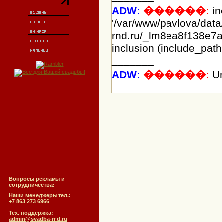
ADW:
������:
in
'/var/www/pavlova/dat
rnd.ru/_lm8ea8f138e7a
inclusion (include_path
_______
ADW:
������:
Un
Вопросы рекламы и
сотрудничества:
Наши менеджеры тел.:
+7 863 273 6966
Тех. поддержка:
admin@svadba-rnd.ru