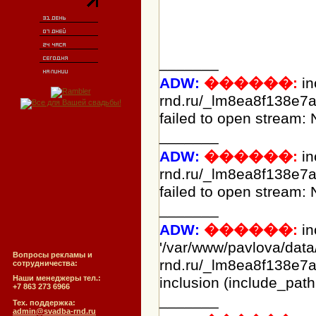
_______
ADW:
������:
in
rnd.ru/_lm8ea8f138e7a
failed to open stream: N
_______
ADW:
������:
in
rnd.ru/_lm8ea8f138e7a
failed to open stream: N
_______
ADW:
������:
in
'/var/www/pavlova/dat
Вопросы рекламы и
rnd.ru/_lm8ea8f138e7a
сотрудничества:
Наши менеджеры тел.:
inclusion (include_path
+7 863 273 6966
_______
Тех. поддержка:
admin@svadba-rnd.ru