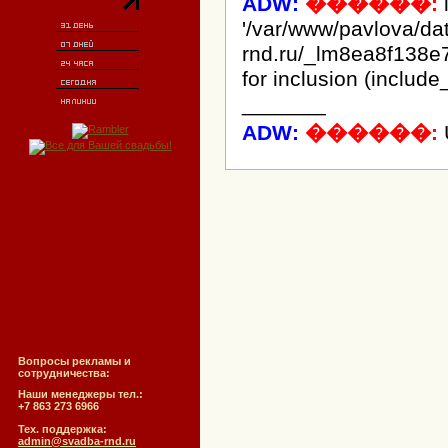
ADW:
������:
i
'/var/www/pavlova/d
rnd.ru/_lm8ea8f138e
for inclusion (include
_______
ADW:
������:
Вопросы рекламы и
сотрудничества:
Наши менеджеры тел.:
+7 863 273 6966
Тех. поддержка:
admin@svadba-rnd.ru