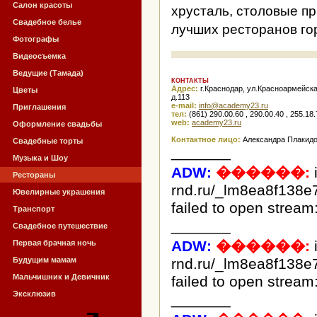
Салон красоты
хрусталь, столовые пр
Свадебное белье
лучших ресторанов го
Фотографы
Видеосъемка
Ведущие (Тамада)
КОНТАКТЫ
Адрес:
г.Краснодар, ул.Красноармейска
Цветы
д.113
e-mail:
ur.32ymedaca@ofni
Приглашения
тел:
(861) 290.00.60 , 290.00.40 , 255.18
web:
academy23.ru
Оформление свадьбы
Контактное лицо:
Александра Плакид
Свадебные торты
_______
Музыка и Шоу
ADW:
������:
Рестораны
rnd.ru/_lm8ea8f138e
Ювелирные украшения
failed to open stream:
Транспорт
_______
Свадебное путешествие
ADW:
������:
Первая брачная ночь
Будущим мамам
rnd.ru/_lm8ea8f138e
Мальчишник и Девичник
failed to open stream:
Эксклюзив
_______