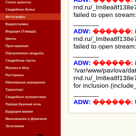
Салон красоты
rnd.ru/_lm8ea8f138e
Свадебное белье
failed to open stream:
Фотографы
_______
Видеосъемка
ADW:
������:
Ведущие (Тамада)
rnd.ru/_lm8ea8f138e
Цветы
failed to open stream:
Приглашения
_______
Оформление свадьбы
Свадебные торты
ADW:
������:
i
Музыка и Шоу
'/var/www/pavlova/d
Рестораны
rnd.ru/_lm8ea8f138e
Ювелирные украшения
for inclusion (include
Транспорт
_______
Свадебное путешествие
ADW:
������:
Первая брачная ночь
Будущим мамам
Мальчишник и Девичник
Эксклюзив