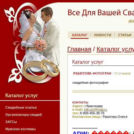
КАТАЛОГ
НОВОСТИ
СТАТЬИ
Главная
/
Каталог усл
РАКИТОВА ФОТОГРАФ
/ 0 отзывов
свадебная фотография
КОНТАКТЫ
Адрес:
г.Краснодар
Свадебные платья
e-mail:
ur.liam@hsukilk
тел:
8-909-456-38-76
Организаторы свадеб
Контактное лицо:
Ракитова Олеся
ЗАГСы
_______
Мужские костюмы
ADW:
������: