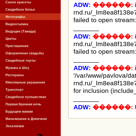
Салон красоты
ADW:
������:
Свадебное белье
rnd.ru/_lm8ea8f138e
Фотографы
failed to open stream:
Видеосъемка
_______
Ведущие (Тамада)
ADW:
������:
Цветы
rnd.ru/_lm8ea8f138e
Приглашения
failed to open stream:
Оформление свадьбы
_______
Свадебные торты
ADW:
������:
i
Музыка и Шоу
'/var/www/pavlova/d
Рестораны
rnd.ru/_lm8ea8f138e
Ювелирные украшения
for inclusion (include
Транспорт
_______
Свадебное путешествие
Первая брачная ночь
ADW:
������:
Будущим мамам
Мальчишник и Девичник
Эксклюзив