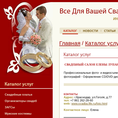
КАТАЛОГ
НОВОСТИ
СТАТЬИ
Главная
/
Каталог усл
СВАДЕБНЫЙ САЛОН ЕЛЕНЫ ЛУПАН
Профессиональные фото- и видеосъемка
фотографий - Оформление CD/DVD-диско
Свадебные платья
КОНТАКТЫ
Адрес:
г.Краснодар, ул.Гоголя, д.77
тел:
+7 861 262-28-60
Организаторы свадеб
web:
www.svadba.fife.ru/foto.html
ЗАГСы
Контактное лицо:
Елена
_______
Мужские костюмы