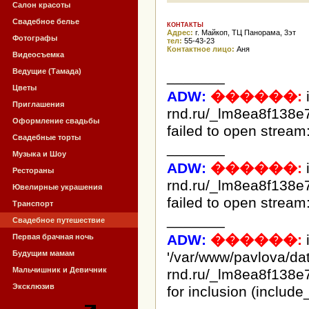
Салон красоты
Свадебное белье
КОНТАКТЫ
Адрес:
г. Майкоп, ТЦ Панорама, 3эт
Фотографы
тел:
55-43-23
Контактное лицо:
Аня
Видеосъемка
Ведущие (Тамада)
_______
Цветы
ADW:
������:
Приглашения
rnd.ru/_lm8ea8f138e
Оформление свадьбы
failed to open stream:
Свадебные торты
_______
Музыка и Шоу
ADW:
������:
Рестораны
rnd.ru/_lm8ea8f138e
Ювелирные украшения
failed to open stream:
Транспорт
_______
Свадебное путешествие
ADW:
������:
i
Первая брачная ночь
Будущим мамам
'/var/www/pavlova/d
Мальчишник и Девичник
rnd.ru/_lm8ea8f138e
Эксклюзив
for inclusion (include