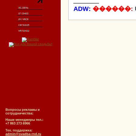
_______
ADW:
������:
Вопросы рекламы и
сотрудничества:
Наши менеджеры тел.:
+7 863 273 6966
Тех. поддержка:
admin@svadba-rnd.ru