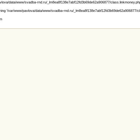
lova/data/www/svadba-rnd.ru/_lm8ea8f138e7abf12fd3b69de62a906877/class.linkmoney.php): f
ening '/var/www/pavlova/data/www/svadba-rnd.ru/_lm8ea8f138e7abf12fd3b69de62a906877/class.
lm