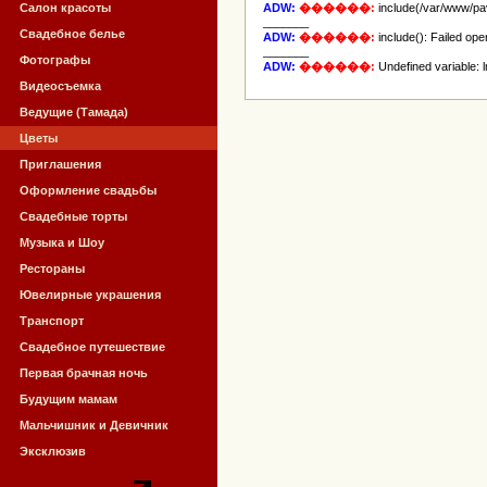
Салон красоты
ADW:
������:
include(/var/www/pav
_______
Свадебное белье
ADW:
������:
include(): Failed op
_______
Фотографы
ADW:
������:
Undefined variable: 
Видеосъемка
Ведущие (Тамада)
Цветы
Приглашения
Оформление свадьбы
Свадебные торты
Музыка и Шоу
Рестораны
Ювелирные украшения
Транспорт
Свадебное путешествие
Первая брачная ночь
Будущим мамам
Мальчишник и Девичник
Эксклюзив