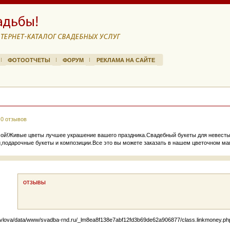
ФОТООТЧЕТЫ
ФОРУМ
РЕКЛАМА НА САЙТЕ
/ 0 отзывов
ой!Живые цветы лучшее украшение вашего праздника.Свадебный букеты для невесты 
подарочные букеты и композиции.Все это вы можете заказать в нашем цветочном маг
ОТЗЫВЫ
lova/data/www/svadba-rnd.ru/_lm8ea8f138e7abf12fd3b69de62a906877/class.linkmoney.php): f