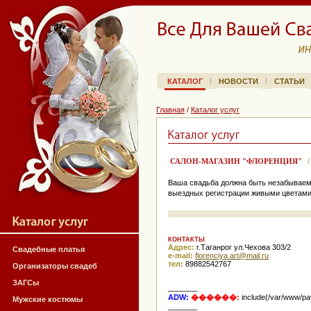
КАТАЛОГ
НОВОСТИ
СТАТЬИ
Главная
/
Каталог услуг
САЛОН-МАГАЗИН "ФЛОРЕНЦИЯ"
Ваша свадьба должна быть незабываем
выездных регистрации живыми цветами,
КОНТАКТЫ
Адрес:
г.Таганрог ул.Чехова 303/2
Свадебные платья
e-mail:
ur.liam@tra.ayicnerolf
тел:
89882542767
Организаторы свадеб
ЗАГСы
_______
ADW:
������:
include(/var/www/pav
Мужские костюмы
_______