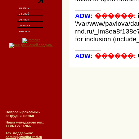
_______
ADW:
������:
i
'/var/www/pavlova/d
rnd.ru/_lm8ea8f138e
for inclusion (include
_______
ADW:
������:
Вопросы рекламы и
сотрудничества:
Наши менеджеры тел.:
+7 863 273 6966
Тех. поддержка:
admin@svadba-rnd.ru