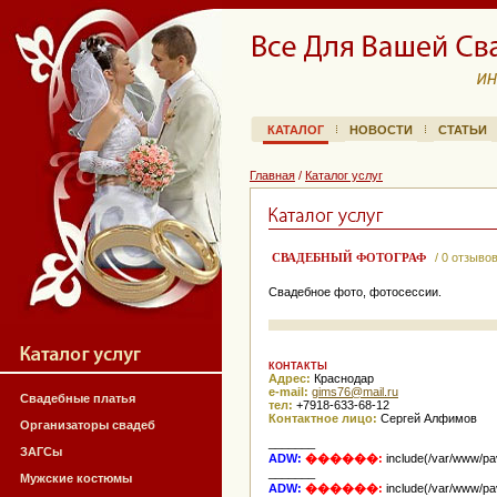
КАТАЛОГ
НОВОСТИ
СТАТЬИ
Главная
/
Каталог услуг
СВАДЕБНЫЙ ФОТОГРАФ
/ 0 отзыво
Свадебное фото, фотосессии.
КОНТАКТЫ
Адрес:
Краснодар
e-mail:
ur.liam@67smig
Свадебные платья
тел:
+7918-633-68-12
Контактное лицо:
Сергей Алфимов
Организаторы свадеб
_______
ЗАГСы
ADW:
������:
include(/var/www/pav
_______
Мужские костюмы
ADW:
������:
include(/var/www/pav