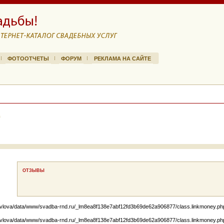
ФОТООТЧЕТЫ
ФОРУМ
РЕКЛАМА НА САЙТЕ
в
ОТЗЫВЫ
lova/data/www/svadba-rnd.ru/_lm8ea8f138e7abf12fd3b69de62a906877/class.linkmoney.php): f
lova/data/www/svadba-rnd.ru/_lm8ea8f138e7abf12fd3b69de62a906877/class.linkmoney.php): f