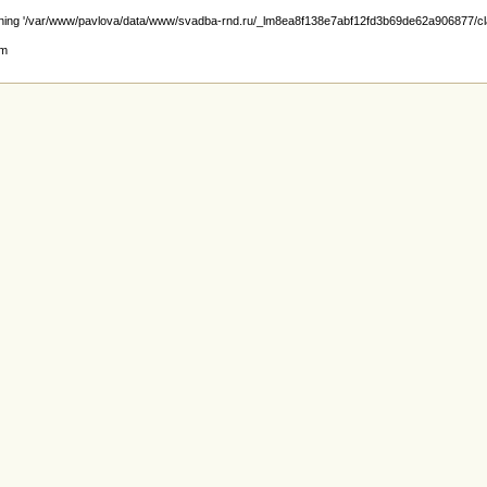
ening '/var/www/pavlova/data/www/svadba-rnd.ru/_lm8ea8f138e7abf12fd3b69de62a906877/class.
lm