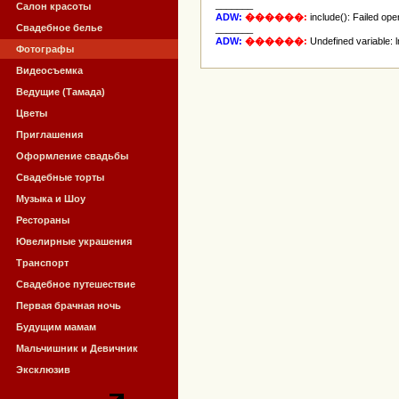
_______
Салон красоты
ADW:
������:
include(): Failed op
Свадебное белье
_______
ADW:
������:
Undefined variable: 
Фотографы
Видеосъемка
Ведущие (Тамада)
Цветы
Приглашения
Оформление свадьбы
Свадебные торты
Музыка и Шоу
Рестораны
Ювелирные украшения
Транспорт
Свадебное путешествие
Первая брачная ночь
Будущим мамам
Мальчишник и Девичник
Эксклюзив