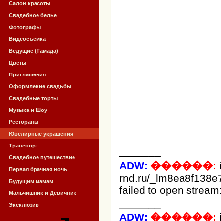
Салон красоты
Свадебное белье
Фотографы
Видеосъемка
Ведущие (Тамада)
Цветы
Приглашения
Оформление свадьбы
Свадебные торты
Музыка и Шоу
Рестораны
Ювелирные украшения
Транспорт
_______
Свадебное путешествие
ADW:
������:
Первая брачная ночь
rnd.ru/_lm8ea8f138e
Будущим мамам
failed to open stream:
Мальчишник и Девичник
_______
Эксклюзив
ADW:
������: