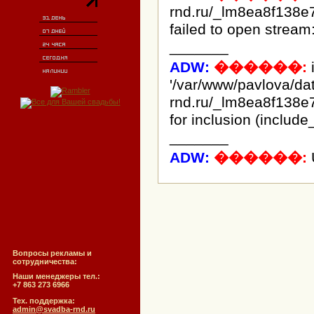
rnd.ru/_lm8ea8f138e
failed to open stream:
_______
ADW:
������:
i
'/var/www/pavlova/d
rnd.ru/_lm8ea8f138e
for inclusion (include
_______
ADW:
������:
Вопросы рекламы и
сотрудничества:
Наши менеджеры тел.:
+7 863 273 6966
Тех. поддержка:
admin@svadba-rnd.ru