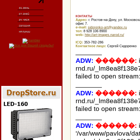
КОНТАКТЫ
Адрес:
г. Ростов-на-Дону, ул. Московска
офис 7.
e-mail:
ur.xednay@tra-oknerodis
тел:
8 928 106 8900
web:
http://art-images.narod.ru/
ICQ:
353-782-286
Контактное лицо:
Сергей Сидоренко
_______
ADW:
������:
rnd.ru/_lm8ea8f138e
failed to open stream:
_______
ADW:
������:
rnd.ru/_lm8ea8f138e
failed to open stream:
_______
ADW:
������:
i
'/var/www/pavlova/d