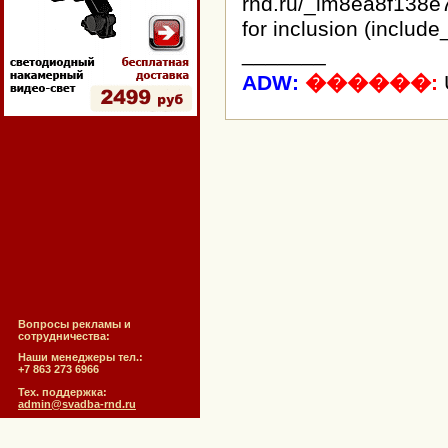
rnd.ru/_lm8ea8f138e
for inclusion (include
_______
ADW:
������:
Вопросы рекламы и
сотрудничества:
Наши менеджеры тел.:
+7 863 273 6966
Тех. поддержка:
admin@svadba-rnd.ru