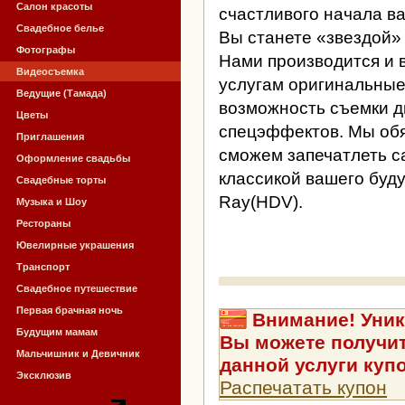
Салон красоты
счастливого начала в
Свадебное белье
Вы станете «звездой»
Фотографы
Нами производится и 
Видеосъемка
услугам оригинальные
Ведущие (Тамада)
возможность съемки д
Цветы
спецэффектов. Мы об
Приглашения
сможем запечатлеть с
Оформление свадьбы
классикой вашего буд
Свадебные торты
Ray(HDV).
Музыка и Шоу
Рестораны
Ювелирные украшения
Транспорт
Свадебное путешествие
Первая брачная ночь
Внимание! Уник
Будущим мамам
Вы можете получит
Мальчишник и Девичник
данной услуги куп
Эксклюзив
Распечатать купон