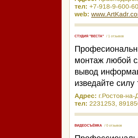
тел:
+7-918-9-600-6
web:
www.ArtKadr.c
CТУДИЯ "ВЕСТА"
/ 1 отзывов
Професиональна
монтаж любой с
вывод информац
изведайте силу 
Адрес:
г.Ростов-на-
тел:
2231253, 8918
ВИДЕОСЪЁМКА
/ 0 отзывов