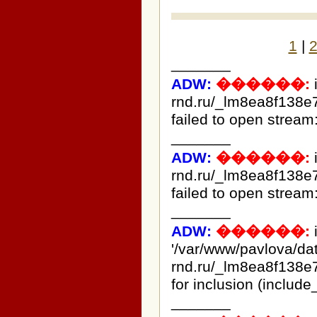
1
|
_______
ADW:
������:
rnd.ru/_lm8ea8f138e
failed to open stream:
_______
ADW:
������:
rnd.ru/_lm8ea8f138e
failed to open stream:
_______
ADW:
������:
i
'/var/www/pavlova/d
rnd.ru/_lm8ea8f138e
for inclusion (include
_______