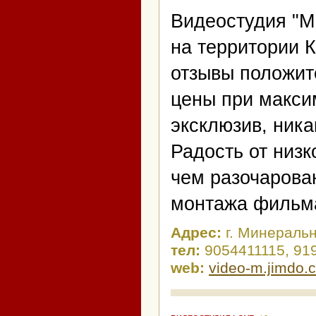
Видеостудия "M
на территории 
отзывы положит
цены при макси
эксклюзив, ник
Радость от низк
чем разочарова
монтажа фильм
Адрес:
г. Минераль
тел:
9054411115, 91
web:
video-m.jimdo.