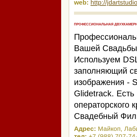
web:
http://jdartstudi
ПРОФЕССИОНАЛЬНАЯ ДВУХКАМЕРН
Профессионал
Вашей Свадьбы 
Используем DS
заполняющий св
изображения - 
Glidetrack. Ест
операторского
Свадебный Фильм
Адрес:
Майкоп, Лаб
тел:
+7 (988) 707-74