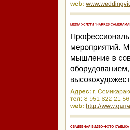
web:
www.weddingvid
MEDIA УСЛУГИ "HARRES CAMERAMA
Профессиональн
мероприятий. М
мышление в со
оборудованием,
высокохудожест
Адрес:
г. Семикарак
тел:
8 951 822 21 56
web:
http://www.garr
СВАДЕБНАЯ ВИДЕО-ФОТО СЪЕМКА 