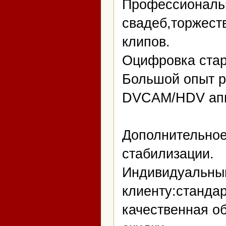
Профессиональ
свадеб,торжест
клипов.
Оцифровка стар
Большой опыт р
DVCAM/HDV апп
Дополнительное
стабилизации.
Индивидуальный
клиенту:станда
качественная о