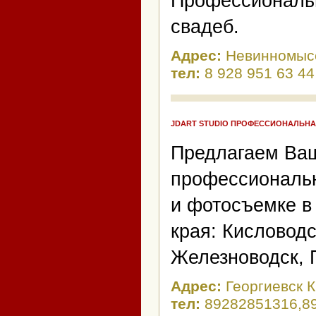
Профессиональ
свадеб.
Адрес:
Невинномысс
тел:
8 928 951 63 44
JDART STUDIO ПРОФЕССИОНАЛЬН
Предлагаем Ваш
профессиональн
и фотосъемке в
края: Кисловодс
Железноводск, 
Адрес:
Георгиевск 
тел:
89282851316,8