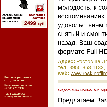
молодость, к со
воспоминаниях !
удовольствием 
снятый и смонт
назад, Ваш сва
формате Full H
Адрес:
Ростов-на-Д
тел:
8950-863-1133,
web:
www.roskinofilm
Вопросы рекламы и
сотрудничества:
Наши менеджеры тел.:
+7 863 273 6966
ВИДЕОСЪЕМКА. МОНТАЖ. DVD. ОЦИ
Тех. поддержка:
admin@svadba-rnd.ru
Предлагаем Вам