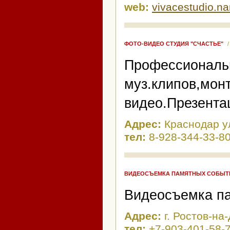
web:
vivacestudio.na
ФОТО-ВИДЕО СТУДИЯ "СЧАСТЬЕ"
Профессиональн
муз.клипов,мон
видео.Презента
Адрес:
Краснодар у
тел:
8-928-344-33-8
ВИДЕОСЪЕМКА ПАМЯТНЫХ СОБЫТ
Видеосъемка п
Адрес:
г. Ростов-на
тел:
+7-903-401-58-