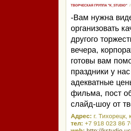
ТВОРЧЕСКАЯ ГРУППА "K_STUDIO"
-Вам нужна вид
организовать к
другого торжест
вечера, корпор
готовы вам пом
праздники у нас
адекватные цен
фильма, пост о
слайд-шоу от тв
Адрес:
г. Тихорецк,
тел:
+7 918 023 86 7
web:
http://kstudio.u