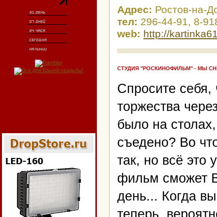
Адрес:
Ростов-на-Д
тел:
296-44-91, 8-91
web:
http://kartinka6
СТУДИЯ "РОСКИНОФИЛЬМ" - МЫ СН
Спросите себя, 
торжества чере
было на столах,
съедено? Во чт
так, но всё это
фильм сможет В
день... Когда в
теперь, вероятн