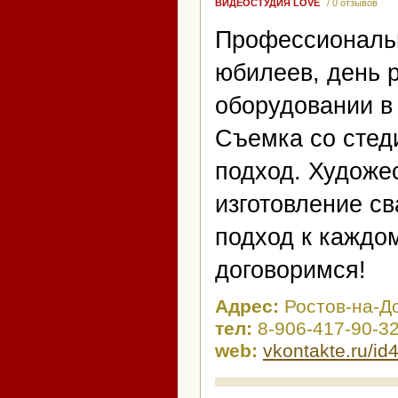
ВИДЕОСТУДИЯ LOVE
/ 0 отзывов
Профессиональн
юбилеев, день 
оборудовании в
Съемка со стед
подход. Художе
изготовление с
подход к каждом
договоримся!
Адрес:
Ростов-на-Д
тел:
8-906-417-90-3
web:
vkontakte.ru/i