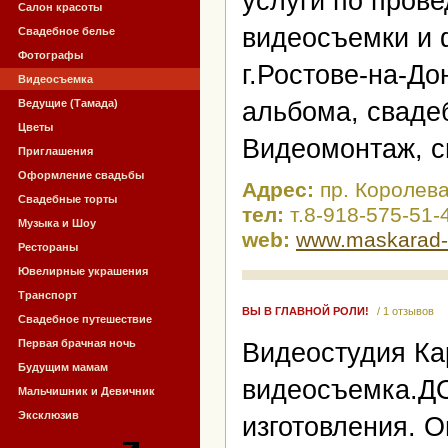
услуги по пров
Салон красоты
видеосъемки и 
Свадебное белье
Фотографы
г.Ростове-на-Д
Видеосъемка
Ведущие (Тамада)
альбома, сваде
Цветы
Видеомонтаж, 
Приглашения
Оформление свадьбы
Адрес:
пр. Королева
Свадебные торты
тел:
т.8-918-575-51-4
Музыка и Шоу
web:
www.maskarad-s
Рестораны
Ювелирные украшения
Транспорт
ВЫ В ГЛАВНОЙ РОЛИ!
/ 1 отзывов
Свадебное путешествие
Первая брачная ночь
Видеостудия Ка
Будущим мамам
видеосъемка.Д
Мальчишник и Девичник
Эксклюзив
изготовления. Оп